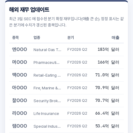
해외 재무 업데이트
최근 3일 SEC 에 접수된 분기 확정 재무입니다(매출 큰 순). 정정 표시는 같
은 분기에 수치가 갱신된 종목입니다.
매출
매출
종목
업종
분기
엔OOO
183억 달러
+
Natural Gas Transmission
FY2026 Q2
머OOO
166억 달러
Pharmaceutical Preparations
FY2026 Q2
맥OOO
71.0억 달러
Retail-Eating Places
FY2026 Q2
아OOO
70.9억 달러
Fire, Marine & Casualty Insurance
FY2026 Q2
찰OOO
70.7억 달러
+
Security Brokers, Dealers & Flotation Co
FY2026 Q2
리OOO
66.4억 달러
+
Life Insurance
FY2026 Q2
램OOO
53.4억 달러
+
Special Industry Machinery, NEC
FY2026 Q2