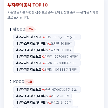
투자주의 공시 TOP 10
기준일 공시를 유형별 점수 룰로 종목 단위 합산한 순위 — 근거 공시가 칩
으로 표시됩니다.
웨OOO
1
-26
-
-4
내부자 지분 감소 보고
조문기 -992,736주 (29억원)
-1
내부자 소액 감소(1억 미만)
오지현 -10,189주
-1
내부자 소액 감소(1억 미만)
김진현 -8,000주
-2
내부자 지분 감소 보고
이좌희 -207,098주 (6억원)
-4
내부자 지분 감소 보고
권우석 -627,688주 (18억원)
-2
내부자 지분 감소 보고
임형창 -101,888주 (3억원)
KOOO
2
-10
-
-4
내부자 지분 감소 보고
넥센 -47,007,331주 (2,200억원)
-3
내부자 소액 감소(1억 미만)
이오상 -900주
-1
내부자 소액 감소(1억 미만)
전성호 -6,102주