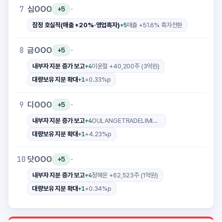
심OOO
7
+5
-
+5
잠정 호실적(매출 +20%·영업흑자)
매출 +51.6% 흑자전환
금OOO
8
+5
-
+4
내부자 지분 증가 보고
이윤철 +40,200주 (3억원)
+1
대량보유 지분 확대
+0.33%p
디OOO
9
+5
-
+4
내부자 지분 증가 보고
OULANGETRADELIMITED +2,705,954주 (37억원)
+1
대량보유 지분 확대
+4.23%p
닷OOO
10
+5
-
+4
내부자 지분 증가 보고
정해운 +62,523주 (1억원)
+1
대량보유 지분 확대
+0.34%p