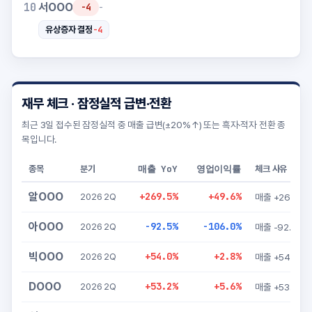
서OOO
10
-4
-
-4
유상증자 결정
재무 체크 · 잠정실적 급변·전환
최근 3일 접수된 잠정실적 중 매출 급변(±20%↑) 또는 흑자·적자 전환 종
목입니다.
매출 YoY
영업이익률
종목
분기
체크 사유
알OOO
+269.5%
+49.6%
2026 2Q
아OOO
-92.5%
-106.0%
2026 2Q
매출 
빅OOO
+54.0%
+2.8%
2026 2Q
매출 +54.0%
DOOO
+53.2%
+5.6%
2026 2Q
매출 +53.2%