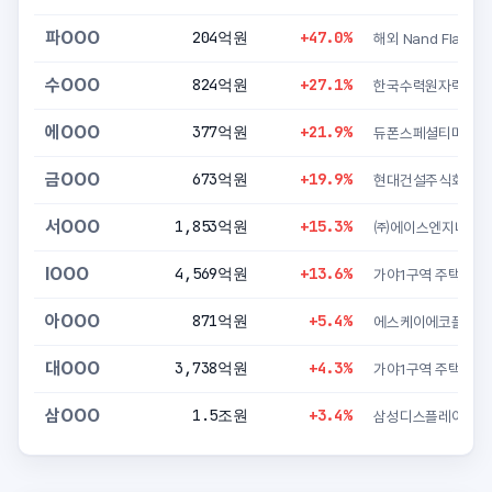
파OOO
204억원
+47.0%
수OOO
824억원
+27.1%
한국수력원자력(주)
에OOO
377억원
+21.9%
듀폰
금OOO
673억원
+19.9%
현대건설주식회사
서OOO
1,853억원
+15.3%
㈜에이스엔지니어
IOOO
4,569억원
+13.6%
가야1구역 주
아OOO
871억원
+5.4%
대OOO
3,738억원
+4.3%
가야1구역 주
삼OOO
1.5조원
+3.4%