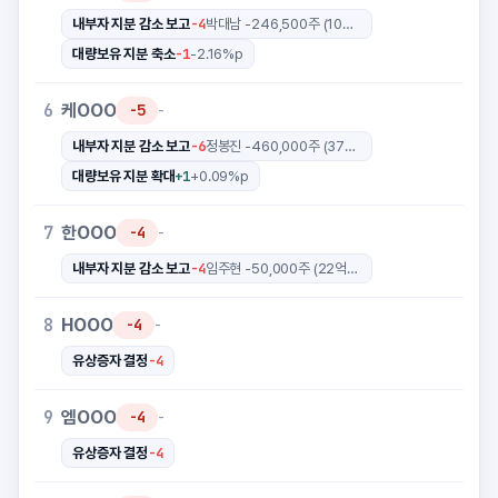
-4
내부자 지분 감소 보고
박대남 -246,500주 (107억원)
-1
대량보유 지분 축소
-2.16%p
케OOO
6
-5
-
-6
내부자 지분 감소 보고
정봉진 -460,000주 (37억원)
+1
대량보유 지분 확대
+0.09%p
한OOO
7
-4
-
-4
내부자 지분 감소 보고
임주현 -50,000주 (22억원)
HOOO
8
-4
-
-4
유상증자 결정
엠OOO
9
-4
-
-4
유상증자 결정