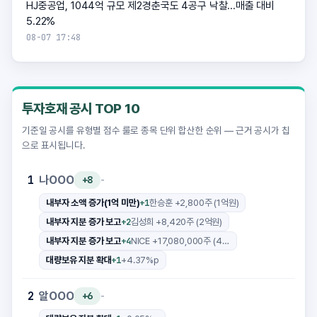
HJ중공업, 1044억 규모 제2경춘국도 4공구 낙찰...매출 대비
5.22%
08-07 17:48
투자호재 공시 TOP 10
기준일 공시를 유형별 점수 룰로 종목 단위 합산한 순위 — 근거 공시가 칩
으로 표시됩니다.
나OOO
1
+8
-
+1
내부자 소액 증가(1억 미만)
한승훈 +2,800주 (1억원)
+2
내부자 지분 증가 보고
김성희 +8,420주 (2억원)
+4
내부자 지분 증가 보고
NICE +17,080,000주 (4,808억원)
+1
대량보유 지분 확대
+4.37%p
알OOO
2
+6
-