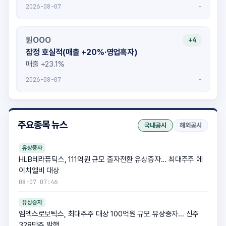
-
2026-08-07
원OOO
+4
잠정 호실적(매출 +20%·영업흑자)
매출 +23.1%
-
2026-08-07
주요종목 뉴스
국내공시
해외공시
유상증자
HLB테라퓨틱스, 111억원 규모 출자전환 유상증자... 최대주주 에
이치엘비 대상
08-07 07:46
유상증자
엠엑스로보틱스, 최대주주 대상 100억원 규모 유상증자... 신주
328만주 발행