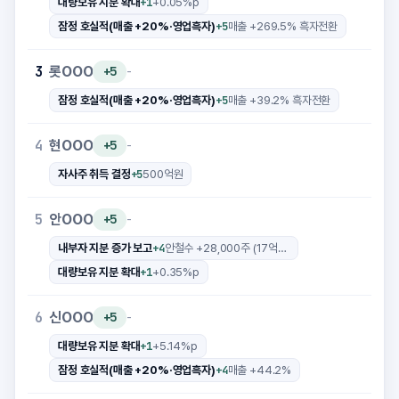
+1
대량보유 지분 확대
+0.05%p
+5
잠정 호실적(매출 +20%·영업흑자)
매출 +269.5% 흑자전환
롯OOO
3
+5
-
+5
잠정 호실적(매출 +20%·영업흑자)
매출 +39.2% 흑자전환
현OOO
4
+5
-
+5
자사주 취득 결정
500억원
안OOO
5
+5
-
+4
내부자 지분 증가 보고
안철수 +28,000주 (17억원)
+1
대량보유 지분 확대
+0.35%p
신OOO
6
+5
-
+1
대량보유 지분 확대
+5.14%p
+4
잠정 호실적(매출 +20%·영업흑자)
매출 +44.2%